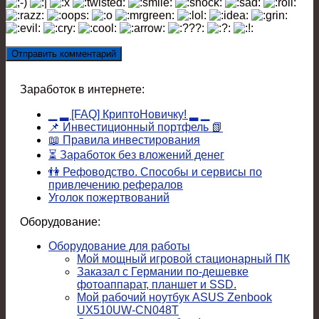
Заработок в интернете:
▁ ▂ [FAQ] КриптоНовичку! ▂ ▁
📌 Инвестиционный портфель 📗
📖 Правила инвестирования
⏳ Заработок без вложений денег
👫 Рефоводство. Способы и сервисы по
привлечению рефералов
Уголок пожертвований
Оборудование:
Оборудование для работы
Мой мощный игровой стационарный ПК
Заказал с Германии по-дешевке
фотоаппарат, планшет и SSD.
Мой рабочий ноутбук ASUS Zenbook
UX510UW-CN048T