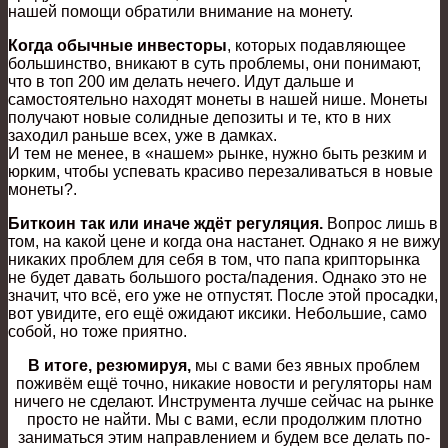
нашей помощи обратили внимание на монету.
Когда обычные инвесторы
, которых подавляющее
большинство, вникают в суть проблемы, они понимают,
что в топ 200 им делать нечего. Идут дальше и
самостоятельно находят монеты в нашей нише. Монеты
получают новые солидные депозиты и те, кто в них
заходил раньше всех, уже в дамках.
И тем не менее, в «нашем» рынке, нужно быть резким и
юрким, чтобы успевать красиво перезаливаться в новые
монеты?.
Биткоин так или иначе ждёт регуляция.
Вопрос лишь в
том, на какой цене и когда она настанет. Однако я не вижу
никаких проблем для себя в том, что папа крипторынка
не будет давать большого роста/падения. Однако это не
значит, что всё, его уже не отпустят. После этой просадки,
вот увидите, его ещё ожидают иксики. Небольшие, само
собой, но тоже приятно.
В итоге
, резюмируя,
мы с вами без явных проблем
поживём ещё точно, никакие новости и регуляторы нам
ничего не сделают. Инструмента лучше сейчас на рынке
просто не найти. Мы с вами, если продолжим плотно
заниматься этим направлением и будем все делать по-