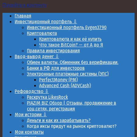
Перейти к контенту
Главная
Инвестиционный портфель ⇩
Инвестиционный портфель Evgen3790
Криптовалюта
Криптовалюта и как её купить
Что такое BitCoin? — от А до Я
Правила инвестирования
Ввод-вывод денег ⇩
Обмен валюты. Обменник без верификации.
Банки в РФ для инвесторов
Электронные платёжные системы (ЭПС)
PerfectMoney (PM)
Advanced Cash (ADVCash)
Рефоводство ⇩
Раскрутка LikesRock
PIAZIM BIZ Обзор | Отзывы, продвижение в
соц.сетях, регистрация
Мои истории ⇩
Деньги и как их зарабатывать?
Когда иксы придут на рынок криптовалют?
Мои контакты