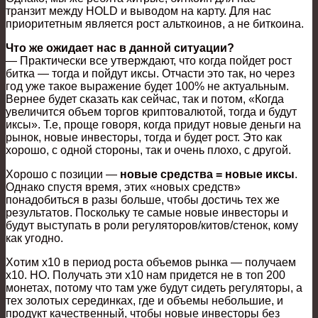
транзит между HOLD и выводом на карту. Для нас
приоритетным является рост альткоинов, а не биткоина.
Что же ожидает нас в данной ситуации?
— Практически все утверждают, что когда пойдет рост
битка — тогда и пойдут иксы. Отчасти это так, но через
год уже такое выражение будет 100% не актуальным.
Вернее будет сказать как сейчас, так и потом, «Когда
увеличится объем торгов криптовалютой, тогда и будут
иксы». Т.е, проще говоря, когда придут новые деньги на
рынок, новые инвесторы, тогда и будет рост. Это как
хорошо, с одной стороны, так и очень плохо, с другой.
Хорошо с позиции —
новые средства = новые иксы
.
Однако спустя время, этих «новых средств»
понадобиться в разы больше, чтобы достичь тех же
результатов. Поскольку те самые новые инвесторы и
будут выступать в роли регуляторов/китов/стенок, кому
как угодно.
Хотим х10 в период роста объемов рынка — получаем
х10. НО. Получать эти х10 нам придется не в топ 200
монетах, потому что там уже будут сидеть регуляторы, а
тех золотых серединках, где и объемы небольшие, и
продукт качественный, чтобы новые инвесторы без