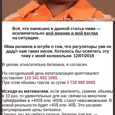
Всё, что написано в данной статье ниже —
исключительно
моё мнение и мой взгляд
на ситуацию.
Уйма роликов в ютубе о том, что регуляторы уже не
дадут нам таких иксов. Хотелось бы осветить эту
тему с моей колокольни. 12/07/2018
В целом, относительно биткоина, я согласен.
На сегодняшний день капитализация криптовалют
составляет
110 341 902 108$
.
При этом объемы торгов за сутки
3 728 980 000$
.
Исходя из математики
, если увеличить, скажем, объемы
в 10 раз, то удивительные для нас свечки на минутном
таймфрейме в +400$ или -400$, станут невозможными. В
новой реальности будет +40$ или -40$. Это касаемо
регулирования цены биткоина.
Однако, мы же ребята хитрые, биткоин для нас —